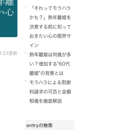
年離
「それってモラハラ
い心
かも？」熟年離婚を
決意する前に知って
おきたい心の限界サ
イン
09.23更新
熟年離婚は何歳が多
い？増加する"60代
離婚"の背景とは
モラハラによる慰謝
料請求の可否と金額
相場を徹底解説
entryの検索