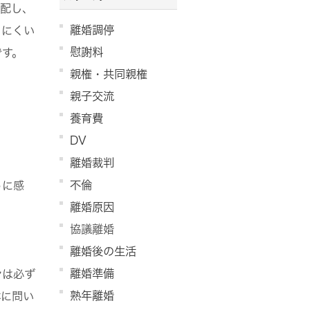
支配し、
離婚調停
りにくい
慰謝料
です。
親権・共同親権
親子交流
養育費
DV
離婚裁判
不倫
うに感
離婚原因
協議離婚
離婚後の生活
離婚準備
ンは必ず
熟年離婚
体に問い