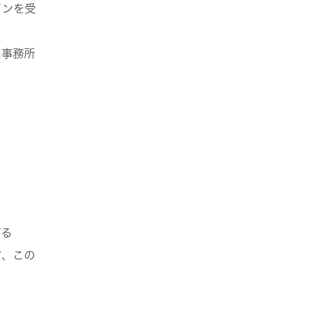
インを受
当事務所
がる
て、この