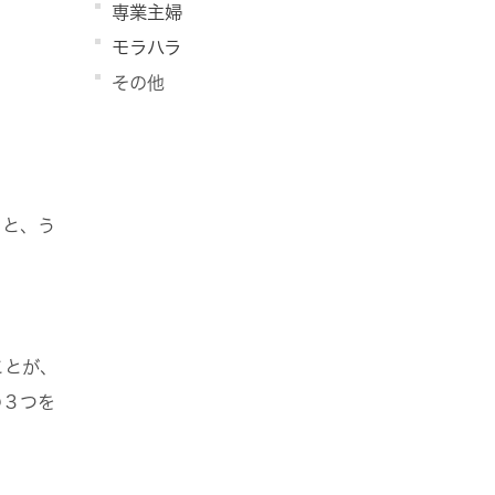
専業主婦
モラハラ
その他
くと、う
ことが、
の３つを