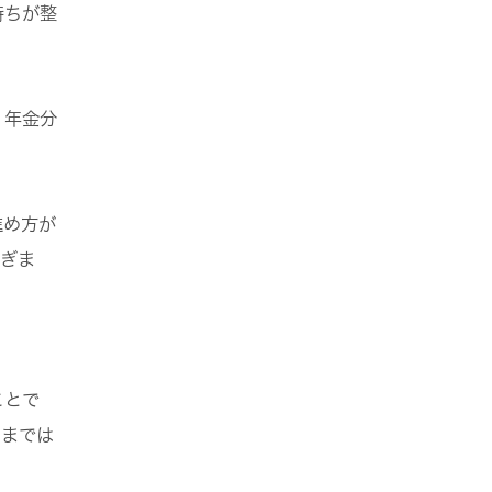
持ちが整
。年金分
進め方が
らぎま
ことで
ままでは