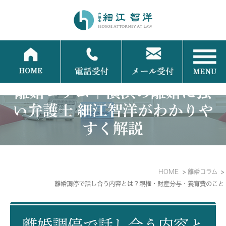
離婚コラム｜横浜の離婚に強
い弁護士 細江智洋がわかりや
すく解説
HOME
離婚コラム
離婚調停で話し合う内容とは？親権・財産分与・養育費のこと
離婚調停で話し合う内容と