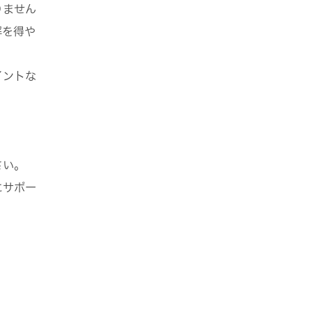
りません
解を得や
イントな
さい。
にサポー