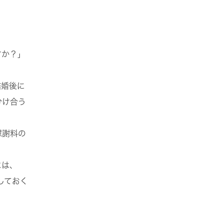
すか？」
結婚後に
分け合う
慰謝料
の
には、
しておく