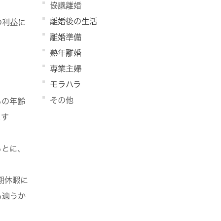
協議離婚
離婚後の生活
の利益に
離婚準備
熟年離婚
専業主婦
モラハラ
その他
もの年齢
ます
もとに、
期休暇に
も適うか