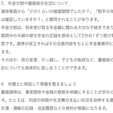
5．年金分割や離婚後の生活について
調停委員から「どのくらいの婚姻期間でしたか？」「相手の
は確認していますか？」と質問されることがあります。
年金分割
は、将来受け取る年金額に関わる大切な手続きであ
期間中の夫婦の厚生年金の記録を原則として2分の1ずつ受け
度です。調停が成立すればその合意内容をもとに年金事務所
ます。
そのほか、姓の変更、引っ越し、子どもの転校など、
離婚後
計
についても具体的に話し合うことができます。
6．弁護士に相談して準備を整えましょう
離婚調停は、事実関係や金銭の根拠を明確にすることが求め
す。たとえば、別居の時期や生活費の支払い状況を説明する
計簿・通帳の記録・送金履歴
などの資料が根拠になります。