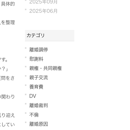
2025年09月
、具体的
2025年06月
えを整理
カテゴリ
離婚調停
慰謝料
です。
親権・共同親権
か？」
親子交流
質問をさ
養育費
DV
の関わり
離婚裁判
。
不倫
送り迎え
離婚原因
にしてい