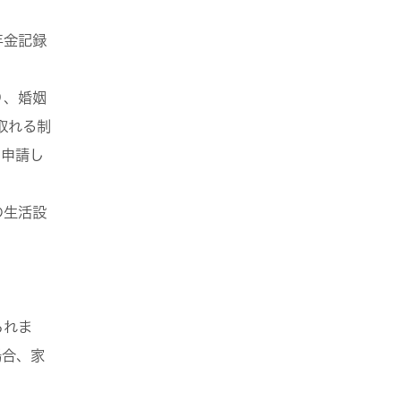
年金記録
り、婚姻
取れる制
に申請し
の生活設
られま
場合、
家