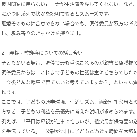
長期間家に戻らない」「妻が生活費を渡してくれない」など
にかつ時系列で状況を説明できるとスムーズです。
離婚そのものに合意できない場合でも、調停委員が双方の考
し、歩み寄りのきっかけを探ります。
2．親権・監護権についての話し合い
子どもがいる場合、調停で最も重視されるのが
親権
と
監護権
調停委員からは「これまで子どもの世話は主にどちらでした
「今後どんな環境で育てたいと考えていますか？」といった
れます。
ここでは、子どもの通学環境、生活リズム、両親や祖父母と
方など、
子どもの利益を最優先に考えた説明
が求められます
例えば、「平日は母親が仕事で忙しいが、祖父母が保育園の
を手伝っている」「父親が休日に子どもと過ごす時間を大切