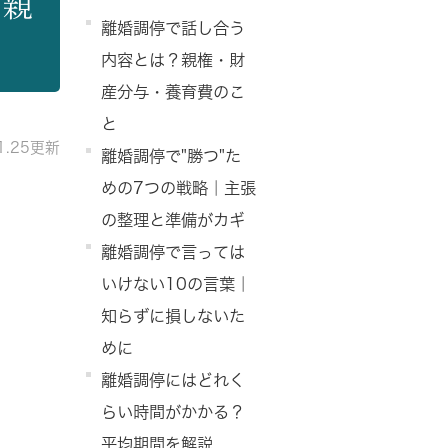
？親
離婚調停で話し合う
と
内容とは？親権・財
産分与・養育費のこ
と
11.25更新
離婚調停で"勝つ"た
めの7つの戦略｜主張
の整理と準備がカギ
離婚調停で言っては
いけない10の言葉｜
知らずに損しないた
めに
離婚調停にはどれく
らい時間がかかる？
平均期間を解説