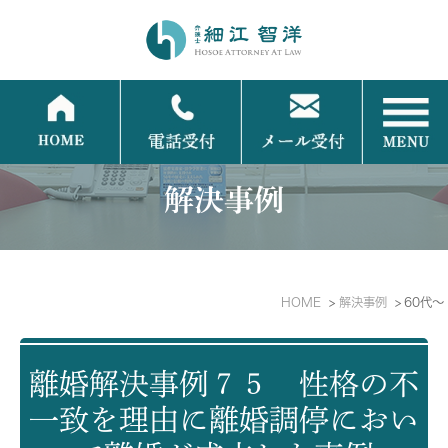
解決事例
HOME
解決事例
60代～
離婚解決事例７５ 性格の不
一致を理由に離婚調停におい