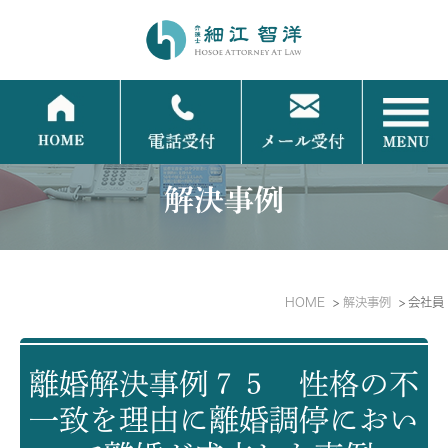
解決事例
HOME
解決事例
会社員
離婚解決事例７５ 性格の不
一致を理由に離婚調停におい