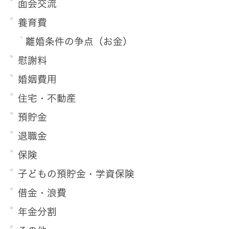
面会交流
養育費
離婚条件の争点（お金）
慰謝料
婚姻費用
住宅・不動産
預貯金
退職金
保険
子どもの預貯金・学資保険
借金・浪費
年金分割