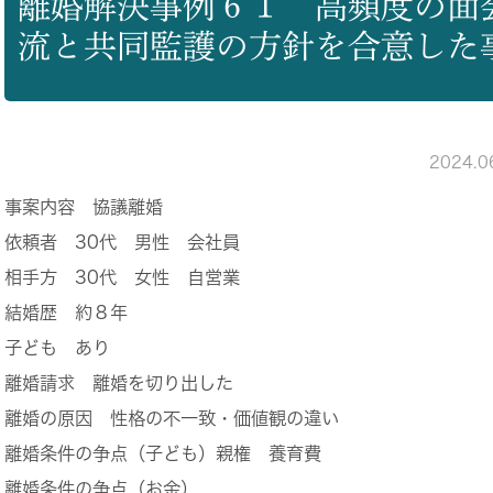
離婚解決事例６１ 高頻度の面
流と共同監護の方針を合意した
2024.
事案内容
協議離婚
依頼者
30代 男性 会社員
相手方
30代 女性 自営業
結婚歴
約８年
子ども
あり
離婚請求
離婚を切り出した
離婚の原因
性格の不一致・価値観の違い
離婚条件の争点（子ども）
親権 養育費
離婚条件の争点（お金）