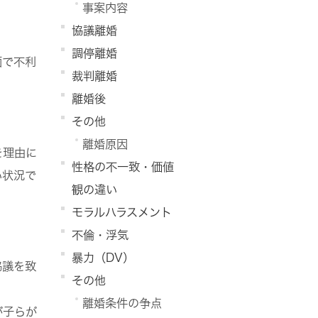
事案内容
協議離婚
調停離婚
面で不利
裁判離婚
離婚後
その他
離婚原因
を理由に
性格の不一致・価値
い状況で
観の違い
モラルハラスメント
不倫・浮気
暴力（DV）
協議を致
その他
離婚条件の争点
が子らが