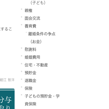
（子ども）
親権
面会交流
養育費
担するこ
離婚条件の争点
（お金）
慰謝料
婚姻費用
住宅・不動産
預貯金
細江 智洋
退職金
保険
子どもの預貯金・学
分与
資保険
取り