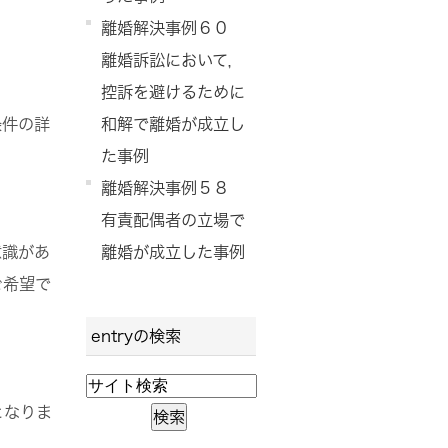
離婚解決事例６０
離婚訴訟において，
控訴を避けるために
条件の詳
和解で離婚が成立し
た事例
離婚解決事例５８
有責配偶者の立場で
意識があ
離婚が成立した事例
ご希望で
entryの検索
となりま