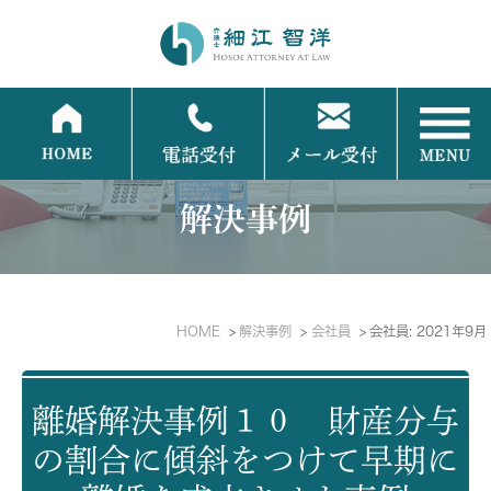
解決事例
HOME
解決事例
会社員
会社員: 2021年9月
離婚解決事例１０ 財産分与
の割合に傾斜をつけて早期に