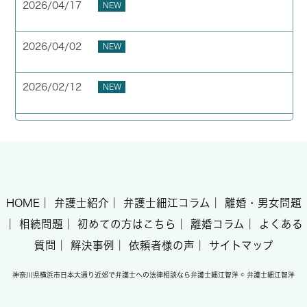
2026/04/17
NEW
お客様の声 横浜市 50代 男性
2026/04/02
NEW
GW期間中の休業について
2026/02/12
NEW
お客様の声 東京都 40代 男性
HOME
｜
弁護士紹介
｜
弁護士細江コラム
｜
離婚・男女問題
｜
相続問題
｜
初めての方はこちら
｜
離婚コラム
｜
よくある
質問
｜
解決事例
｜
依頼者様の声
｜
サイトマップ
神奈川県横浜市日本大通り近郊で弁護士への法律相談なら弁護士細江智洋 © 弁護士細江智洋