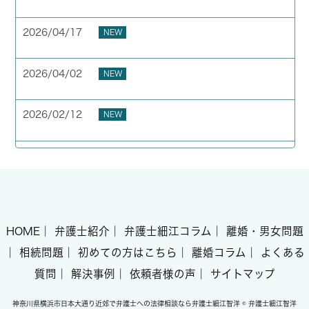
お客様の声 横浜市 40代 男性
2026/04/17
NEW
お客様の声 横浜市 50代 男性
2026/04/02
NEW
GW期間中の休業について
2026/02/12
NEW
お客様の声 東京都 40代 男性
HOME
｜
弁護士紹介
｜
弁護士細江コラム
｜
離婚・男女問題
｜
相続問題
｜
初めての方はこちら
｜
離婚コラム
｜
よくある
質問
｜
解決事例
｜
依頼者様の声
｜
サイトマップ
神奈川県横浜市日本大通り近郊で弁護士への法律相談なら弁護士細江智洋 © 弁護士細江智洋