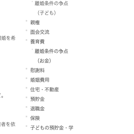
離婚条件の争点
（子ども）
親権
面会交流
離婚を希
養育費
離婚条件の争点
（お金）
慰謝料
婚姻費用
住宅・不動産
ど。
預貯金
退職金
保険
権者を依
子どもの預貯金・学