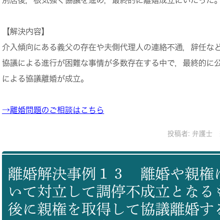
【解決内容】
介入傾向にある義父の存在や夫側代理人の連絡不通，辞任な
協議による進行が困難な事情が多数存在する中で，最終的に
による協議離婚が成立。
→離婚問題のご相談はこちら
投稿者:
弁護士 
離婚解決事例１３ 離婚や親権
いて対立して調停不成立となる
後に親権を取得して協議離婚す