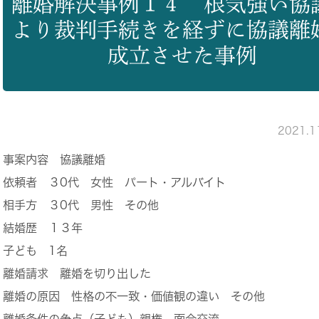
離婚解決事例１４ 根気強い協
より裁判手続きを経ずに協議離
成立させた事例
2021.
事案内容
協議離婚
依頼者
３0代 女性 パート・アルバイト
相手方
３0代 男性 その他
結婚歴
１３年
子ども
1名
離婚請求
離婚を切り出した
離婚の原因
性格の不一致・価値観の違い その他
離婚条件の争点（子ども）
親権 面会交流