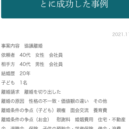
とに成功した事例
2021.
事案内容
協議離婚
依頼者
40代 女性 会社員
相手方
40代 男性 会社員
結婚歴
20年
子ども
1名
離婚請求
離婚を切り出した
離婚の原因
性格の不一致・価値観の違い その他
離婚条件の争点（子ども）
親権 面会交流 養育費
離婚条件の争点（お金）
慰謝料 婚姻費用 住宅・不動産
金 退職金 保険 子供の預貯金・学資保険 借金・浪費