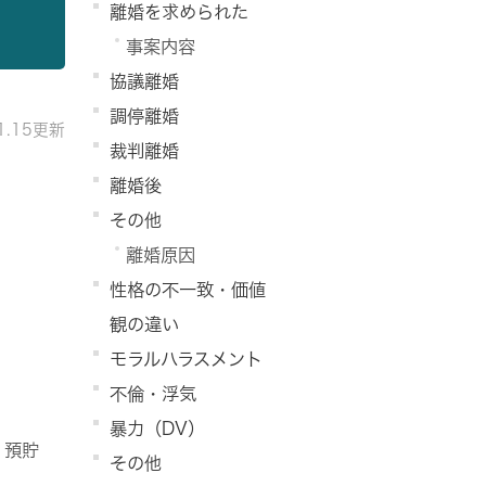
離婚を求められた
事案内容
協議離婚
調停離婚
11.15更新
裁判離婚
離婚後
その他
離婚原因
性格の不一致・価値
観の違い
モラルハラスメント
不倫・浮気
暴力（DV）
 預貯
その他