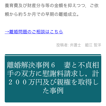
養育費及び財産分与等の金額を抑えつつ，ご依
頼から約５か月での早期の離婚成立。
→離婚問題のご相談はこちら
投稿者:
弁護士 細江 智洋
離婚解決事例６ 妻と不貞相
手の双方に慰謝料請求し，計
２００万円及び親権を取得し
た事例