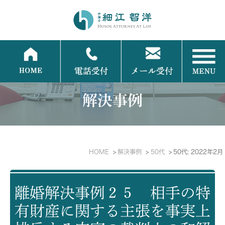
解決事例
HOME
解決事例
50代
50代: 2022年2月
離婚解決事例２５ 相手の特
有財産に関する主張を事実上