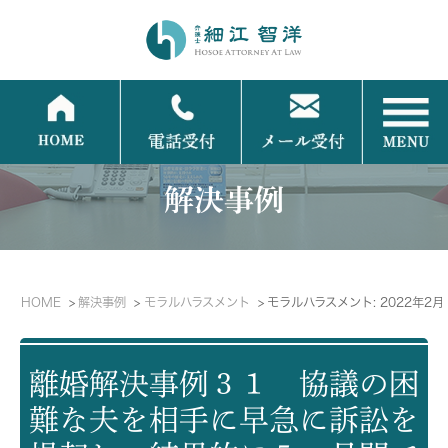
解決事例
HOME
解決事例
モラルハラスメント
モラルハラスメント: 2022年2月
離婚解決事例３１ 協議の困
難な夫を相手に早急に訴訟を