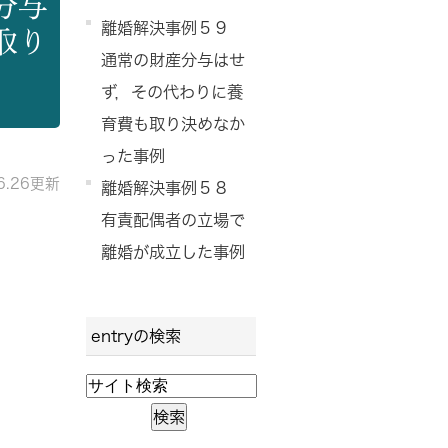
分与
離婚解決事例５９
取り
通常の財産分与はせ
ず，その代わりに養
育費も取り決めなか
った事例
06.26更新
離婚解決事例５８
有責配偶者の立場で
離婚が成立した事例
entryの検索