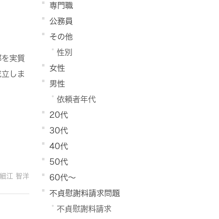
専門職
。
公務員
その他
性別
部を実質
女性
成立しま
男性
依頼者年代
20代
30代
40代
50代
細江 智洋
60代～
不貞慰謝料請求問題
不貞慰謝料請求