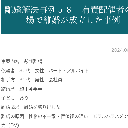
離婚解決事例５８ 有責配偶者
場で離婚が成立した事例
2024.
事案内容
裁判離婚
依頼者
30代 女性 パート・アルバイト
相手方
30代 男性 会社員
結婚歴
約１４年半
子ども
あり
離婚請求
離婚を切り出した
離婚の原因
性格の不一致・価値観の違い モラルハラスメン
力（DV）