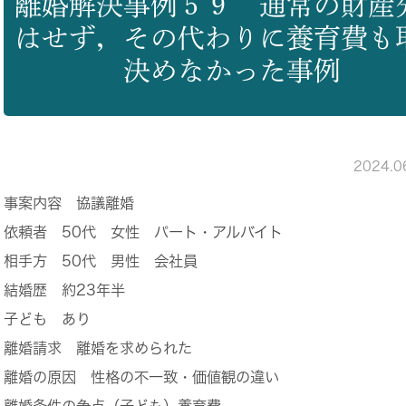
離婚解決事例５９ 通常の財産
はせず，その代わりに養育費も
決めなかった事例
2024.
事案内容
協議離婚
依頼者
50代 女性 パート・アルバイト
相手方
50代 男性 会社員
結婚歴
約23年半
子ども
あり
離婚請求
離婚を求められた
離婚の原因
性格の不一致・価値観の違い
離婚条件の争点（子ども）
養育費