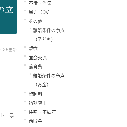
不倫・浮気
の立
暴力（DV）
その他
離婚条件の争点
（子ども）
親権
06.25更新
面会交流
養育費
離婚条件の争点
（お金）
慰謝料
婚姻費用
住宅・不動産
ト 暴
預貯金